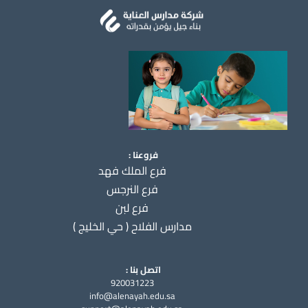
فروعنا :
فرع الملك فهد
فرع النرجس
فرع لبن
مدارس الفلاح ( حي الخليج )
اتصل بنا :
920031223
info@alenayah.edu.sa