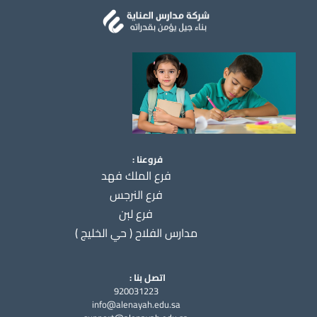
فروعنا :
فرع الملك فهد
فرع النرجس
فرع لبن
مدارس الفلاح ( حي الخليج )
اتصل بنا :
920031223
info@alenayah.edu.sa