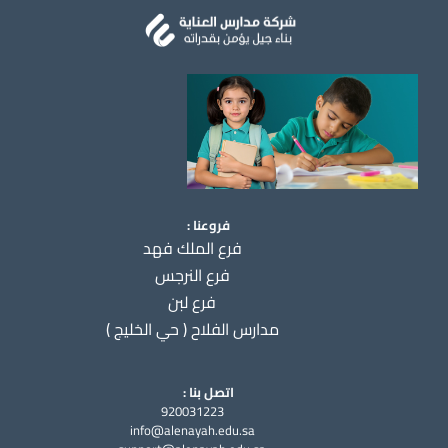
فروعنا :
فرع الملك فهد
فرع النرجس
فرع لبن
مدارس الفلاح ( حي الخليج )
اتصل بنا :
920031223
info@alenayah.edu.sa