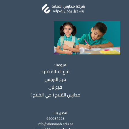
فروعنا :
فرع الملك فهد
فرع النرجس
فرع لبن
مدارس الفلاح ( حي الخليج )
اتصل بنا :
920031223
info@alenayah.edu.sa