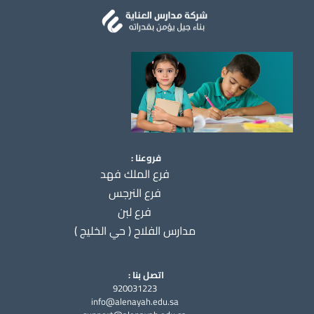
فروعنا :
فرع الملك فهد
فرع النرجس
فرع لبن
مدارس الفلاح ( حي الخليج )
اتصل بنا :
920031223
info@alenayah.edu.sa