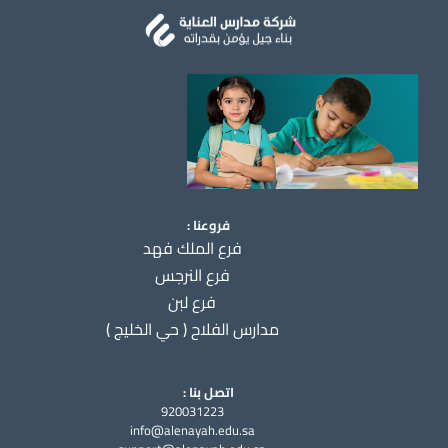
فروعنا :
فرع الملك فهد
فرع النرجس
فرع لبن
مدارس الفلاح ( حي الخليج )
اتصل بنا :
920031223
info@alenayah.edu.sa