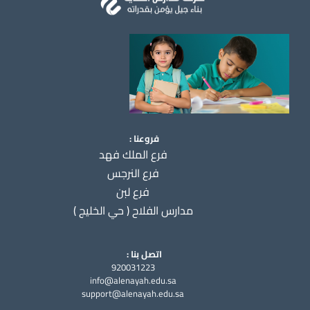
أوراق صف أول متوسط لغة انجليزية مجمع
0/1
فروعنا :
فرع الملك فهد
فرع النرجس
فرع لبن
مدارس الفلاح ( حي الخليج )
اتصل بنا :
920031223
info@alenayah.edu.sa
support@alenayah.edu.sa