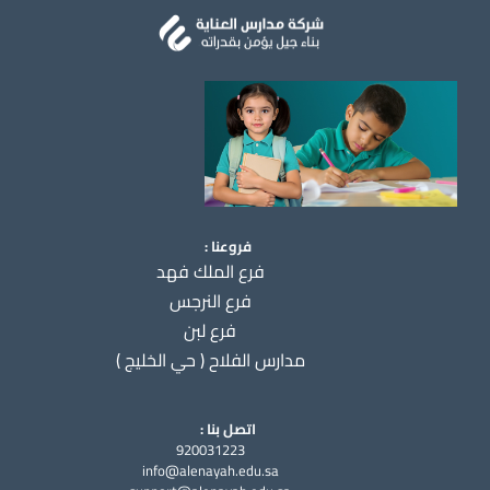
فروعنا :
فرع الملك فهد
فرع النرجس
فرع لبن
مدارس الفلاح ( حي الخليج )
اتصل بنا :
920031223
info@alenayah.edu.sa