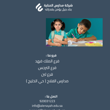
فروعنا :
فرع الملك فهد
فرع النرجس
فرع لبن
مدارس الفلاح ( حي الخليج )
اتصل بنا :
920031223
info@alenayah.edu.sa