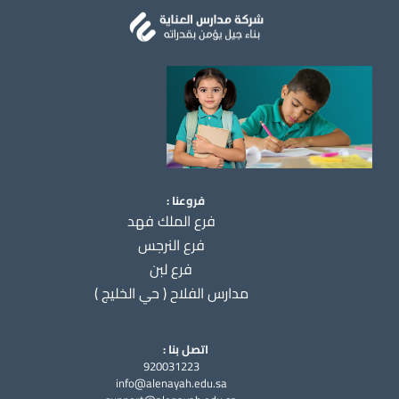
فروعنا :
فرع الملك فهد
فرع النرجس
فرع لبن
مدارس الفلاح ( حي الخليج )
اتصل بنا :
920031223
info@alenayah.edu.sa