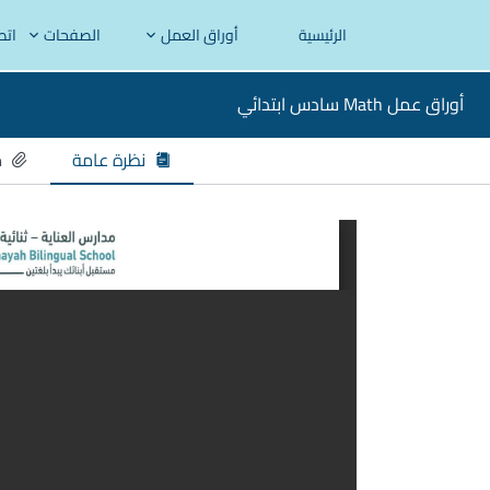
الرئيسية
أوراق العمل
الصفحات
اتص
أوراق عمل Math سادس ابتدائي
نظرة عامة
م