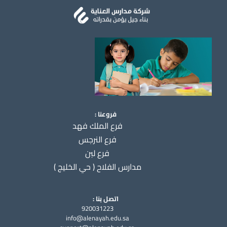
فروعنا :
فرع الملك فهد
فرع النرجس
فرع لبن
مدارس الفلاح ( حي الخليج )
اتصل بنا :
920031223
info@alenayah.edu.sa