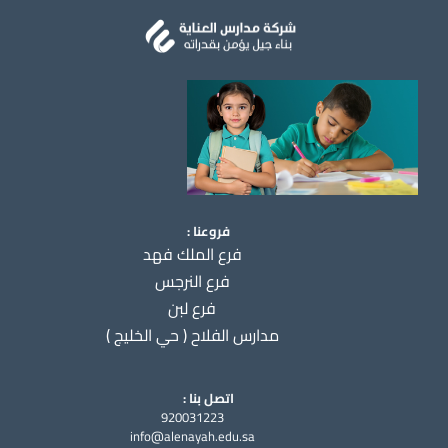
فروعنا :
فرع الملك فهد
فرع النرجس
فرع لبن
مدارس الفلاح ( حي الخليج )
اتصل بنا :
920031223
info@alenayah.edu.sa