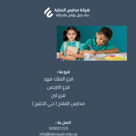
فروعنا :
فرع الملك فهد
فرع النرجس
فرع لبن
مدارس الفلاح ( حي الخليج )
اتصل بنا :
920031223
info@alenayah.edu.sa