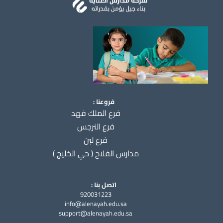
فروعنا :
فرع الملك فهد
فرع النرجس
فرع لبن
مدارس الفلاح ( حي الخليج )
اتصل بنا :
920031223
info@alenayah.edu.sa
support@alenayah.edu.sa