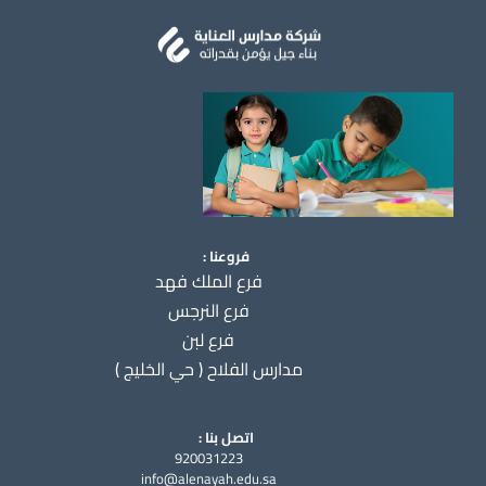
فروعنا :
فرع الملك فهد
فرع النرجس
فرع لبن
مدارس الفلاح ( حي الخليج )
اتصل بنا :
920031223
info@alenayah.edu.sa