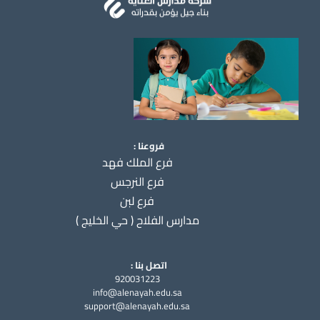
فروعنا :
فرع الملك فهد
فرع النرجس
فرع لبن
مدارس الفلاح ( حي الخليج )
اتصل بنا :
920031223
info@alenayah.edu.sa
support@alenayah.edu.sa