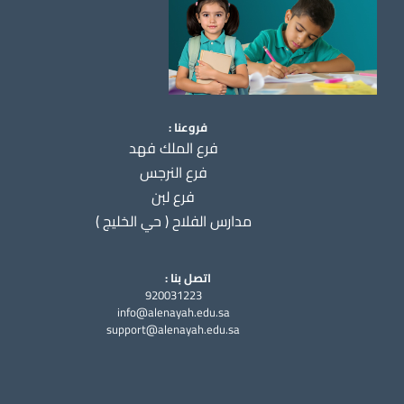
فروعنا :
فرع الملك فهد
فرع النرجس
فرع لبن
مدارس الفلاح ( حي الخليج )
اتصل بنا :
920031223
info@alenayah.edu.sa
support@alenayah.edu.sa