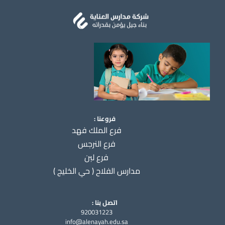
فروعنا :
فرع الملك فهد
فرع النرجس
فرع لبن
مدارس الفلاح ( حي الخليج )
اتصل بنا :
920031223
info@alenayah.edu.sa